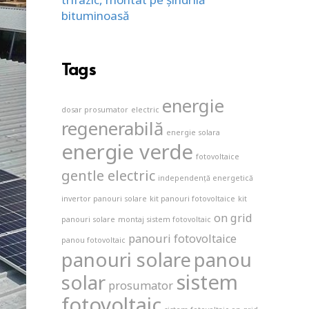
bituminoasă
Tags
energie
dosar prosumator
electric
regenerabilă
energie solara
energie verde
fotovoltaice
gentle electric
independență energetică
invertor panouri solare
kit panouri fotovoltaice
kit
on grid
panouri solare
montaj sistem fotovoltaic
panouri fotovoltaice
panou fotovoltaic
panouri solare
panou
sistem
solar
prosumator
fotovoltaic