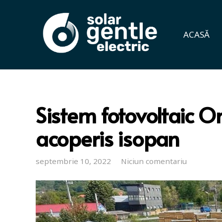
ACASĂ
Sistem fotovoltaic 
acoperis isopan
septembrie 10, 2022
Niciun comentariu