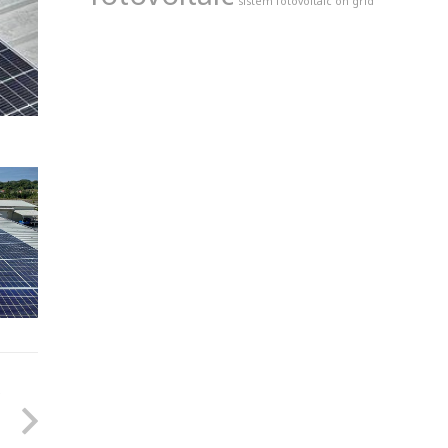
sistem fotovoltaic on grid
r
i
e